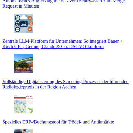
Automatisches Bug Fixing mit AI - vom Sentry-Alert zum Merge
Request in Minuten
Zentrale LLM-Plattform für Unternehmen: So integriert Bauer +
Kirch GPT, Gemini, Claude & Co. DSGVO-konform
Vollständige Digitalisierung des Screening-Prozesses der führenden
Radiologiepraxis in der Region Aachen
Spezielles ERP-/Buchungstool für Trödel- und Antikmärkte